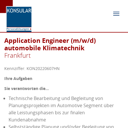
Navig
ein-/
Application Engineer (m/w/d)
automobile Klimatechnik
Frankfurt
Kennziffer: KON20220607HN
Ihre Aufgaben
Sie verantworten die…
Technische Bearbeitung und Begleitung von
Planungsprojekten im Automotive Segment über
alle Leistungsphasen bis zur finalen
Kundenabnahme
Selbstständige Planung und/oder Begleitung von