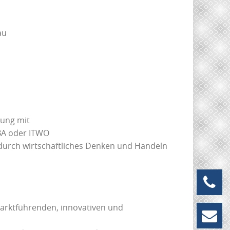
au
rung mit
BA oder ITWO
urch wirtschaftliches Denken und Handeln
+49 
marktführenden, innovativen und
info