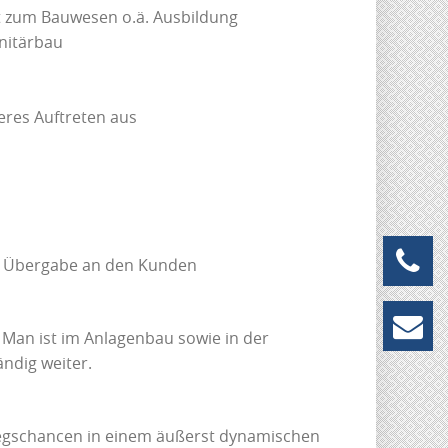
ät zum Bauwesen o.ä. Ausbildung
anitärbau
eres Auftreten aus
+49 
nd Übergabe an den Kunden
info
 Man ist im Anlagenbau sowie in der
ndig weiter.
tiegschancen in einem äußerst dynamischen