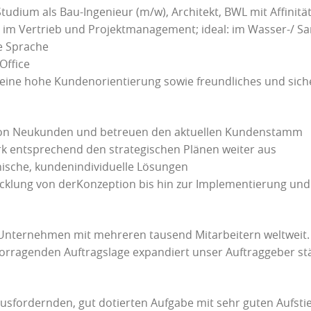
Studium als Bau-Ingenieur (m/w), Architekt, BWL mit Affinit
 im Vertrieb und Projektmanagement; ideal: im Wasser-/ S
e Sprache
Office
 eine hohe Kundenorientierung sowie freundliches und sich
on von Neukunden und betreuen den aktuellen Kundenstamm
k entsprechend den strategischen Plänen weiter aus
nische, kundenindividuelle Lösungen
icklung von derKonzeption bis hin zur Implementierung u
s Unternehmen mit mehreren tausend Mitarbeitern weltweit.
rragenden Auftragslage expandiert unser Auftraggeber stä
ausfordernden, gut dotierten Aufgabe mit sehr guten Aufs