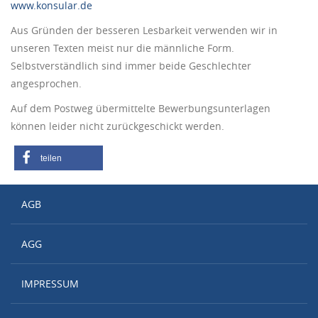
www.konsular.de
Aus Gründen der besseren Lesbarkeit verwenden wir in
unseren Texten meist nur die männliche Form.
Selbstverständlich sind immer beide Geschlechter
angesprochen.
Auf dem Postweg übermittelte Bewerbungsunterlagen
können leider nicht zurückgeschickt werden.
teilen
AGB
AGG
IMPRESSUM